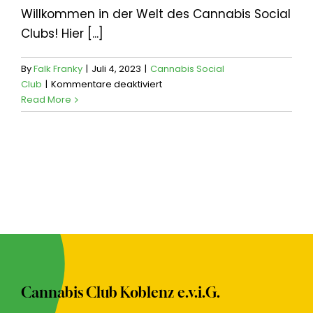
Willkommen in der Welt des Cannabis Social
Clubs! Hier [...]
By
Falk Franky
|
Juli 4, 2023
|
Cannabis Social
für
Club
|
Kommentare deaktiviert
Vorteile
Read More
eines
CSC
Cannabis Club Koblenz e.v.i.G.