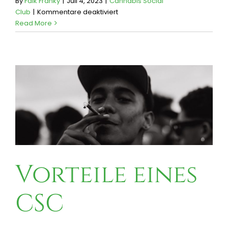
By
Falk Franky
|
Juli 4, 2023
|
Cannabis Social
für
Club
|
Kommentare deaktiviert
Konzept
Read More
&
Vision
Vorteile eines
CSC